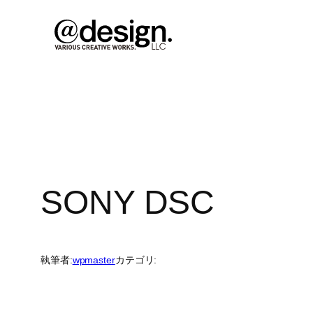
内
容
を
ス
キ
ッ
プ
SONY DSC
執筆者:
wpmaster
カテゴリ: