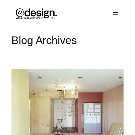
内
容
を
ス
キ
Blog Archives
ッ
プ