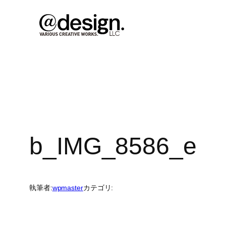
内
容
を
ス
キ
ッ
プ
b_IMG_8586_e
執筆者:
wpmaster
カテゴリ: