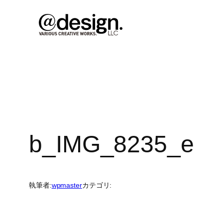
内
容
を
ス
キ
ッ
プ
b_IMG_8235_e
執筆者:
wpmaster
カテゴリ: