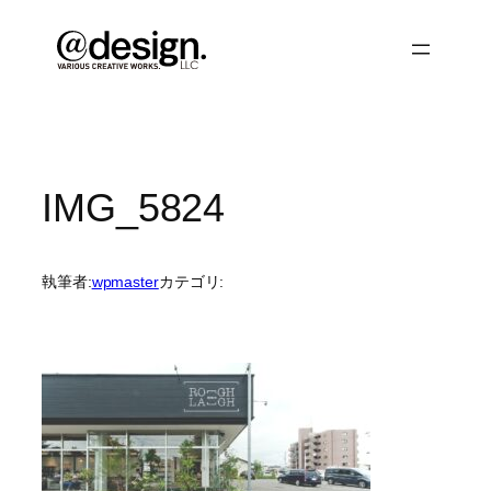
内
容
を
ス
キ
ッ
プ
IMG_5824
執筆者:
wpmaster
カテゴリ: