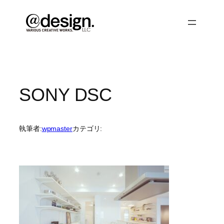
内
容
を
ス
キ
ッ
プ
SONY DSC
執筆者:
wpmaster
カテゴリ: