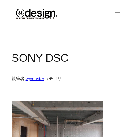
内
容
を
ス
キ
ッ
プ
SONY DSC
執筆者:
wpmaster
カテゴリ: