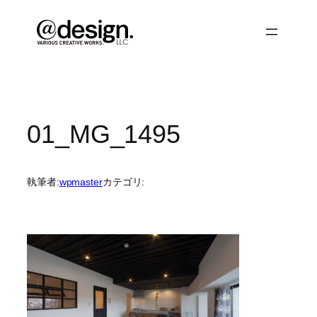
内
容
を
ス
キ
ッ
プ
01_MG_1495
執筆者:
wpmaster
カテゴリ: