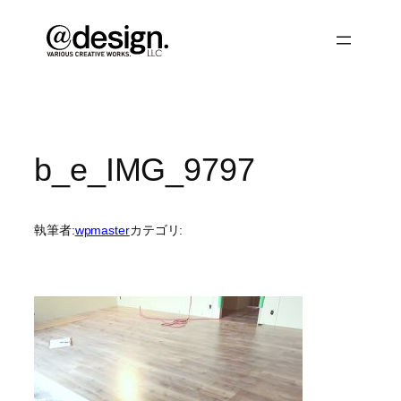
内
容
を
ス
キ
ッ
プ
b_e_IMG_9797
執筆者:
wpmaster
カテゴリ: