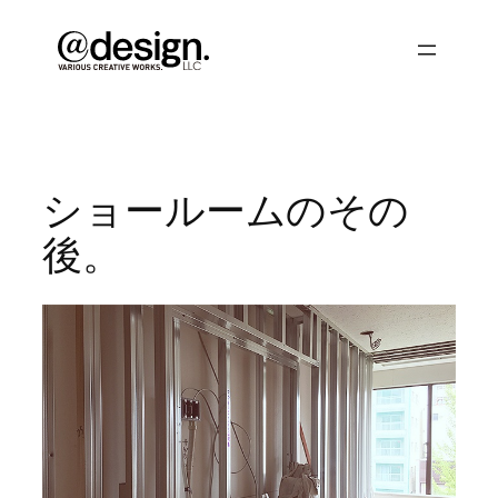
内
容
を
ス
キ
ッ
プ
ショールームのその
後。