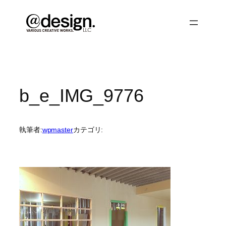
内
容
を
ス
キ
ッ
プ
b_e_IMG_9776
執筆者:
wpmaster
カテゴリ: