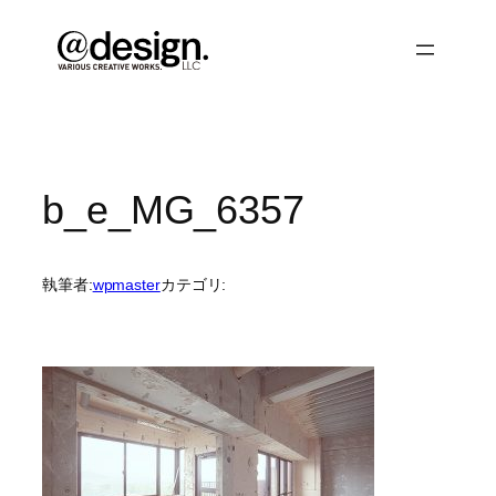
内
容
を
ス
キ
ッ
プ
b_e_MG_6357
執筆者:
wpmaster
カテゴリ: