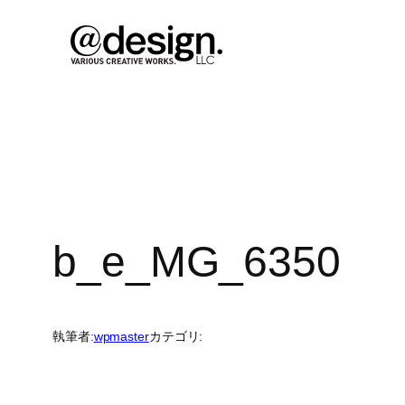
内
容
を
ス
キ
ッ
プ
b_e_MG_6350
執筆者:
wpmaster
カテゴリ: