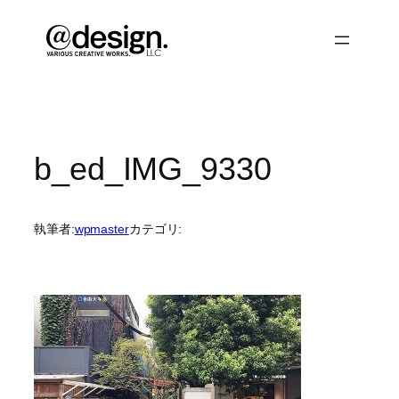
内
容
を
ス
キ
ッ
プ
b_ed_IMG_9330
執筆者:
wpmaster
カテゴリ: