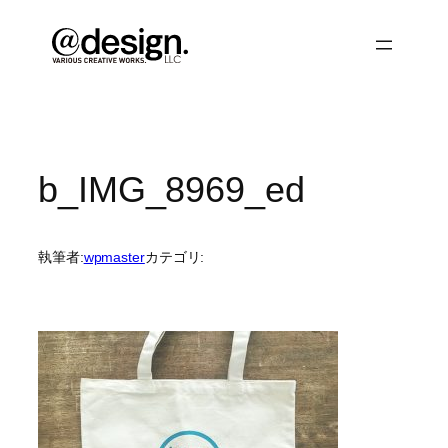
内
容
を
ス
キ
ッ
プ
b_IMG_8969_ed
執筆者:
wpmaster
カテゴリ: