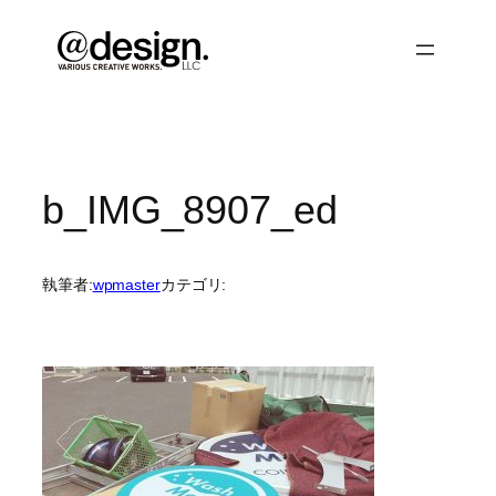
内
容
を
ス
キ
ッ
プ
b_IMG_8907_ed
執筆者:
wpmaster
カテゴリ: