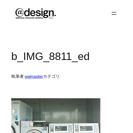
内
容
を
ス
キ
ッ
プ
b_IMG_8811_ed
執筆者:
wpmaster
カテゴリ: