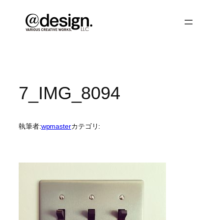
内
容
を
ス
キ
ッ
プ
7_IMG_8094
執筆者:
wpmaster
カテゴリ: