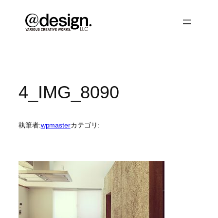
内
容
を
ス
キ
ッ
プ
4_IMG_8090
執筆者:
wpmaster
カテゴリ: