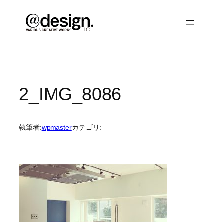
内
容
を
ス
キ
ッ
プ
2_IMG_8086
執筆者:
wpmaster
カテゴリ: