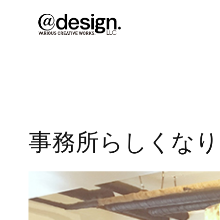
内
容
を
ス
キ
ッ
プ
事務所らしくなり