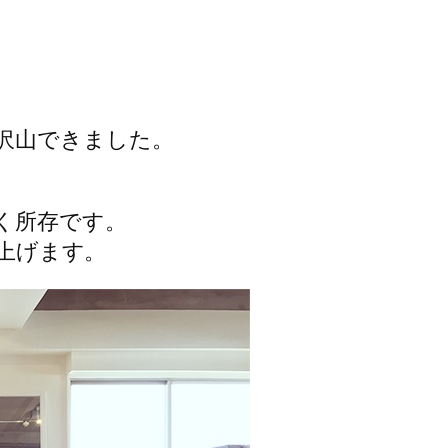
沢山できました。
く所存です。
し上げます。