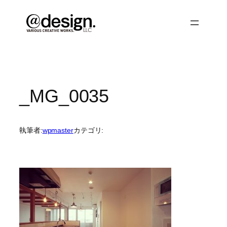
内
容
を
ス
キ
ッ
プ
_MG_0035
執筆者:
wpmaster
カテゴリ: