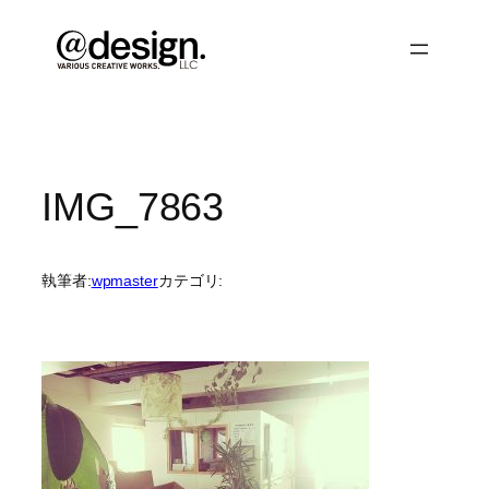
内
容
を
ス
キ
ッ
プ
IMG_7863
執筆者:
wpmaster
カテゴリ: