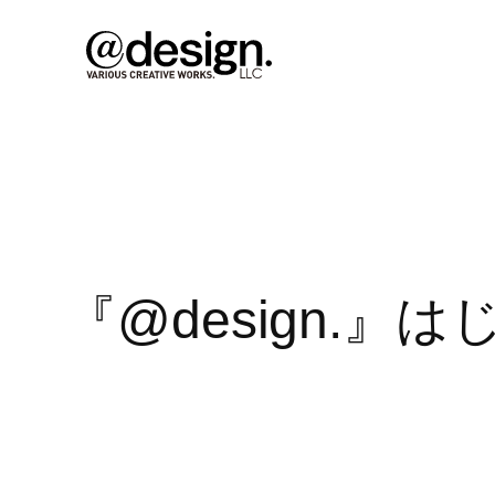
内
容
を
ス
キ
ッ
プ
『@design.』